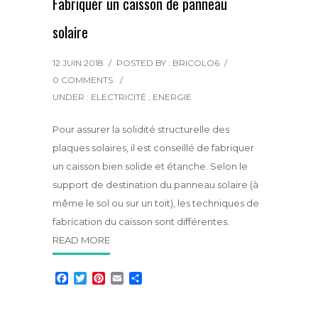
Fabriquer un caisson de panneau
solaire
12 JUIN 2018
/
POSTED BY : BRICOLO6
/
0 COMMENTS
/
UNDER :
ELECTRICITÉ
,
ENERGIE
Pour assurer la solidité structurelle des
plaques solaires, il est conseillé de fabriquer
un caisson bien solide et étanche. Selon le
support de destination du panneau solaire (à
même le sol ou sur un toit), les techniques de
fabrication du caisson sont différentes.
READ MORE
F
T
P
E
P
a
w
i
m
a
c
i
n
a
r
e
t
t
i
t