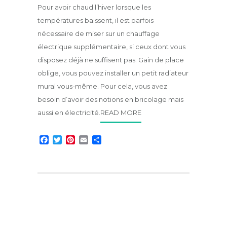
Pour avoir chaud l’hiver lorsque les
températures baissent, il est parfois
nécessaire de miser sur un chauffage
électrique supplémentaire, si ceux dont vous
disposez déjà ne suffisent pas. Gain de place
oblige, vous pouvez installer un petit radiateur
mural vous-même. Pour cela, vous avez
besoin d’avoir des notions en bricolage mais
aussi en électricité.
READ MORE
F
T
P
E
P
a
w
i
m
a
c
i
n
a
r
e
t
t
i
t
b
t
e
l
a
o
e
r
g
o
r
e
e
k
s
r
t