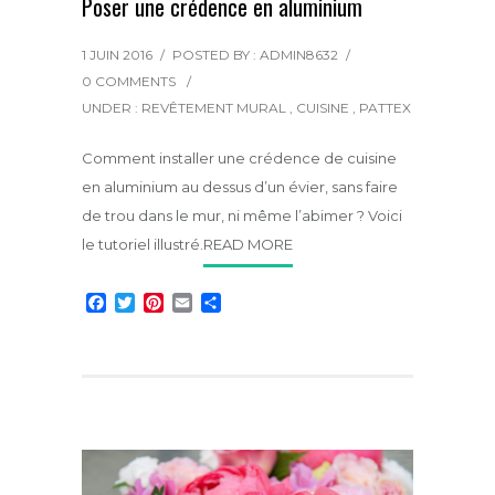
Poser une crédence en aluminium
1 JUIN 2016
/
POSTED BY : ADMIN8632
/
0 COMMENTS
/
UNDER :
REVÊTEMENT MURAL
,
CUISINE
,
PATTEX
Comment installer une crédence de cuisine
en aluminium au dessus d’un évier, sans faire
de trou dans le mur, ni même l’abimer ? Voici
le tutoriel illustré.
READ MORE
F
T
P
E
P
a
w
i
m
a
c
i
n
a
r
e
t
t
i
t
b
t
e
l
a
o
e
r
g
o
r
e
e
k
s
r
t