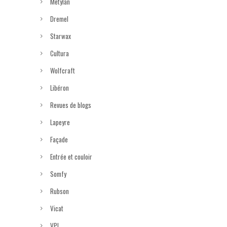
Metylan
Dremel
Starwax
Cultura
Wolfcraft
Libéron
Revues de blogs
Lapeyre
Façade
Entrée et couloir
Somfy
Rubson
Vicat
VPI