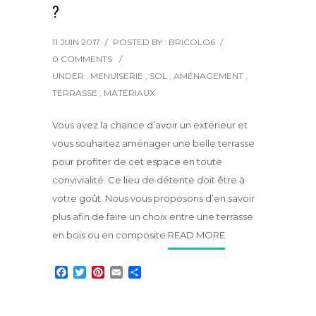
?
11 JUIN 2017
/
POSTED BY : BRICOLO6
/
0 COMMENTS
/
UNDER :
MENUISERIE
,
SOL
,
AMÉNAGEMENT
,
TERRASSE
,
MATÉRIAUX
Vous avez la chance d’avoir un extérieur et
vous souhaitez aménager une belle terrasse
pour profiter de cet espace en toute
convivialité. Ce lieu de détente doit être à
votre goût. Nous vous proposons d’en savoir
plus afin de faire un choix entre une terrasse
en bois ou en composite.
READ MORE
F
T
P
E
P
a
w
i
m
a
c
i
n
a
r
e
t
t
i
t