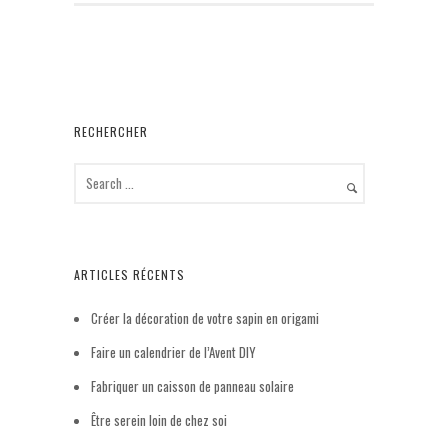
b
t
e
l
a
o
e
r
g
o
r
e
e
k
s
r
t
RECHERCHER
ARTICLES RÉCENTS
Créer la décoration de votre sapin en origami
Faire un calendrier de l’Avent DIY
Fabriquer un caisson de panneau solaire
Être serein loin de chez soi