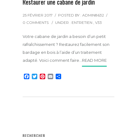
Restaurer une cabane de jardin
25 FÉVRIER 2017
/
POSTED BY : ADMIN8632
/
0 COMMENTS
/
UNDER :
ENTRETIEN
,
V33
Votre cabane de jardin a besoin d’un petit
rafraîchissement ? Restaurez facilement son
bardage en bois à l’aide d’un traitement
adapté. Voici comment faire…
READ MORE
F
T
P
E
P
a
w
i
m
a
c
i
n
a
r
e
t
t
i
t
b
t
e
l
a
o
e
r
g
o
r
e
e
k
s
r
t
RECHERCHER