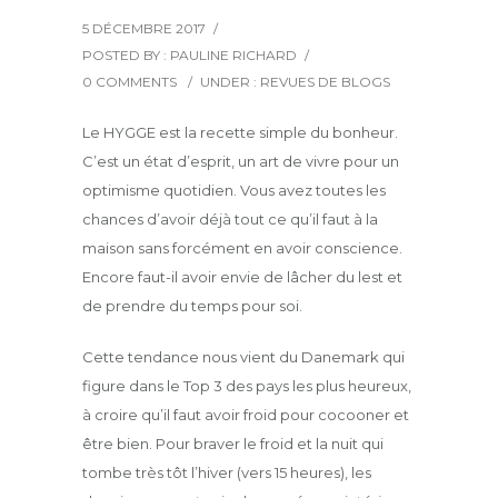
5 DÉCEMBRE 2017
/
POSTED BY : PAULINE RICHARD
/
0 COMMENTS
/
UNDER :
REVUES DE BLOGS
Le HYGGE est la recette simple du bonheur.
C’est un état d’esprit, un art de vivre pour un
optimisme quotidien. Vous avez toutes les
chances d’avoir déjà tout ce qu’il faut à la
maison sans forcément en avoir conscience.
Encore faut-il avoir envie de lâcher du lest et
de prendre du temps pour soi.
Cette tendance nous vient du Danemark qui
figure dans le Top 3 des pays les plus heureux,
à croire qu’il faut avoir froid pour cocooner et
être bien. Pour braver le froid et la nuit qui
tombe très tôt l’hiver (vers 15 heures), les