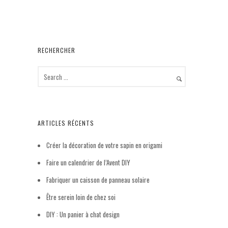
o
r
e
e
k
s
r
t
RECHERCHER
ARTICLES RÉCENTS
Créer la décoration de votre sapin en origami
Faire un calendrier de l’Avent DIY
Fabriquer un caisson de panneau solaire
Être serein loin de chez soi
DIY : Un panier à chat design