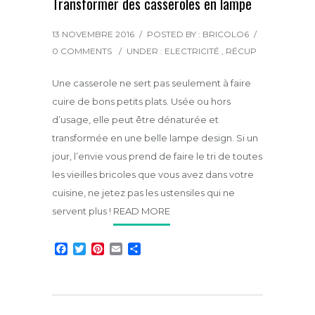
Transformer des casseroles en lampe
13 NOVEMBRE 2016
/
POSTED BY : BRICOLO6
/
0 COMMENTS
/
UNDER :
ELECTRICITÉ
,
RÉCUP
Une casserole ne sert pas seulement à faire
cuire de bons petits plats. Usée ou hors
d’usage, elle peut être dénaturée et
transformée en une belle lampe design. Si un
jour, l’envie vous prend de faire le tri de toutes
les vieilles bricoles que vous avez dans votre
cuisine, ne jetez pas les ustensiles qui ne
servent plus !
READ MORE
F
T
P
E
P
a
w
i
m
a
c
i
n
a
r
e
t
t
i
t
b
t
e
l
a
o
e
r
g