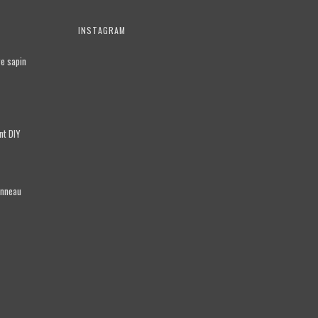
INSTAGRAM
re sapin
ent DIY
anneau