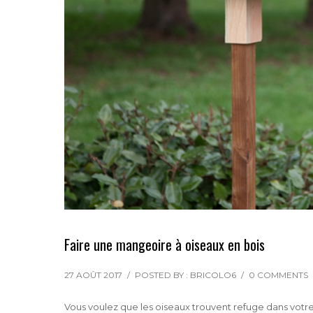
Faire une mangeoire à oiseaux en bois
27 AOÛT 2017
/
POSTED BY : BRICOLO6
/
0 COMMENTS
Vous voulez que les oiseaux trouvent refuge dans votre 