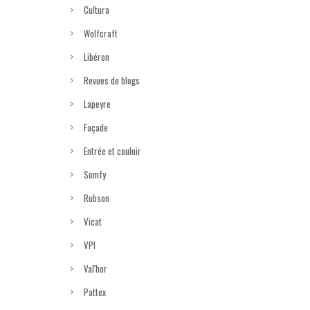
Cultura
Wolfcraft
Libéron
Revues de blogs
Lapeyre
Façade
Entrée et couloir
Somfy
Rubson
Vicat
VPI
Val'hor
Pattex