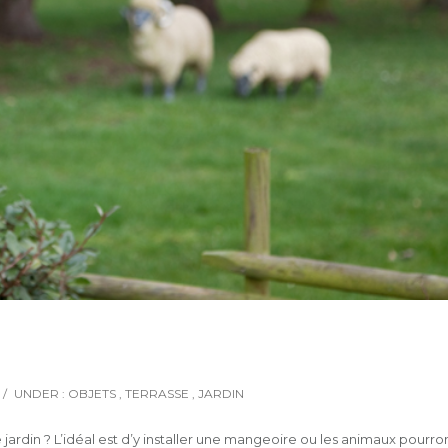
/
UNDER :
OBJETS
,
TERRASSE
,
JARDIN
jardin ? L’idéal est d’y installer une mangeoire ou les animaux pourro