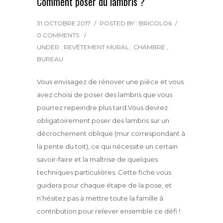
Comment poser du lambris ?
31 OCTOBRE 2017
/
POSTED BY : BRICOLO6
/
0 COMMENTS
/
UNDER :
REVÊTEMENT MURAL
,
CHAMBRE
,
BUREAU
Vous envisagez de rénover une pièce et vous
avez choisi de poser des lambris que vous
pourrez repeindre plus tard.
Vous devrez
obligatoirement poser des lambris sur un
décrochement oblique (mur correspondant à
la pente du toit), ce qui nécessite un certain
savoir-faire et la maîtrise de quelques
techniques particulières. Cette fiche vous
guidera pour chaque étape de la pose, et
n’hésitez pas à mettre toute la famille à
contribution pour relever ensemble ce défi !