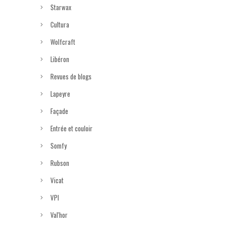
Starwax
Cultura
Wolfcraft
Libéron
Revues de blogs
Lapeyre
Façade
Entrée et couloir
Somfy
Rubson
Vicat
VPI
Val'hor