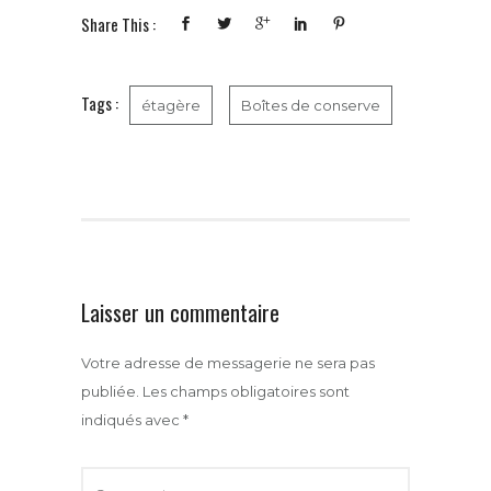
b
t
e
l
a
Share This :
o
e
r
g
o
r
e
e
k
s
r
t
Tags :
étagère
Boîtes de conserve
Laisser un commentaire
Votre adresse de messagerie ne sera pas
publiée.
Les champs obligatoires sont
indiqués avec
*