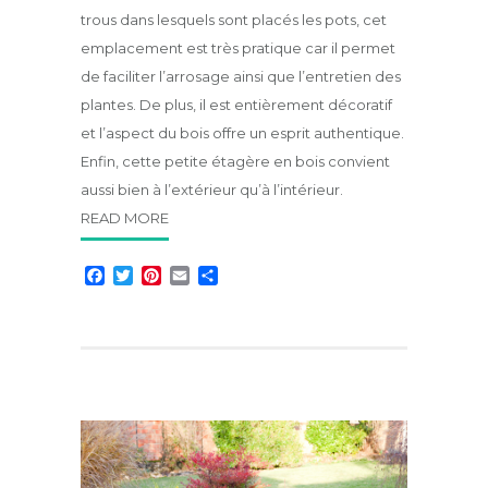
trous dans lesquels sont placés les pots, cet
emplacement est très pratique car il permet
de faciliter l’arrosage ainsi que l’entretien des
plantes. De plus, il est entièrement décoratif
et l’aspect du bois offre un esprit authentique.
Enfin, cette petite étagère en bois convient
aussi bien à l’extérieur qu’à l’intérieur.
READ MORE
F
T
P
E
P
a
w
i
m
a
c
i
n
a
r
e
t
t
i
t
b
t
e
l
a
o
e
r
g
o
r
e
e
k
s
r
t