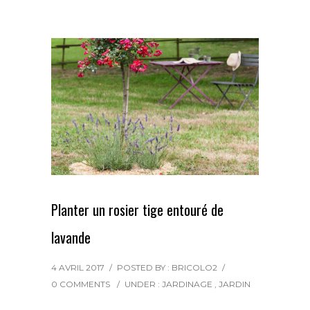
o
e
r
g
o
r
e
e
k
s
r
t
Planter un rosier tige entouré de
lavande
4 AVRIL 2017
/
POSTED BY : BRICOLO2
/
0 COMMENTS
/
UNDER :
JARDINAGE
,
JARDIN