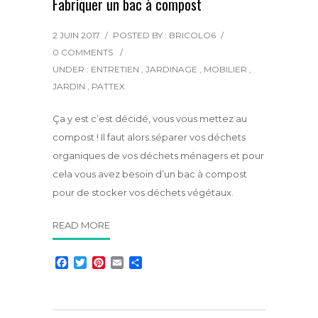
Fabriquer un bac à compost
2 JUIN 2017
/
POSTED BY : BRICOLO6
/
0 COMMENTS
/
UNDER :
ENTRETIEN
,
JARDINAGE
,
MOBILIER
,
JARDIN
,
PATTEX
Ça y est c’est décidé, vous vous mettez au
compost ! Il faut alors séparer vos déchets
organiques de vos déchets ménagers et pour
cela vous avez besoin d’un bac à compost
pour de stocker vos déchets végétaux.
READ MORE
F
T
P
E
P
a
w
i
m
a
c
i
n
a
r
e
t
t
i
t
b
t
e
l
a