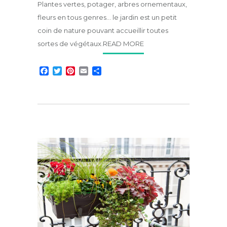
Plantes vertes, potager, arbres ornementaux,
fleurs en tous genres… le jardin est un petit
coin de nature pouvant accueillir toutes
sortes de végétaux.
READ MORE
F
T
P
E
P
a
w
i
m
a
c
i
n
a
r
e
t
t
i
t
b
t
e
l
a
o
e
r
g
o
r
e
e
k
s
r
t