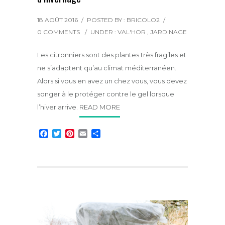
18 AOÛT 2016
/
POSTED BY : BRICOLO2
/
0 COMMENTS
/
UNDER :
VAL'HOR
,
JARDINAGE
Les citronniers sont des plantes très fragiles et
ne s’adaptent qu’au climat méditerranéen.
Alors si vous en avez un chez vous, vous devez
songer à le protéger contre le gel lorsque
l’hiver arrive.
READ MORE
F
T
P
E
P
a
w
i
m
a
c
i
n
a
r
e
t
t
i
t
b
t
e
l
a
o
e
r
g
o
r
e
e
k
s
r
t