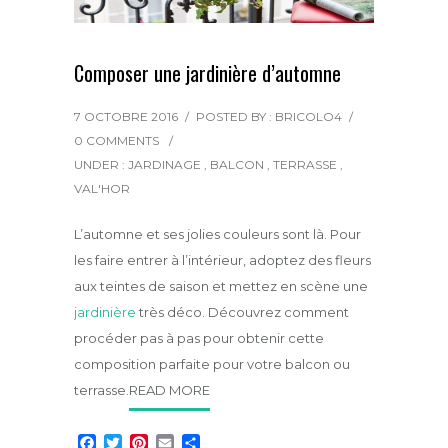
Composer une jardinière d’automne
7 OCTOBRE 2016
/
POSTED BY : BRICOLO4
/
0 COMMENTS
/
UNDER :
JARDINAGE
,
BALCON
,
TERRASSE
,
VAL'HOR
L’automne et ses jolies couleurs sont là. Pour
les faire entrer à l’intérieur, adoptez des fleurs
aux teintes de saison et mettez en scène une
jardinière
très déco. Découvrez comment
procéder pas à pas pour obtenir cette
composition parfaite pour votre balcon ou
terrasse.
READ MORE
F
T
P
E
P