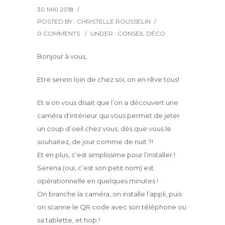
30 MAI 2018
/
POSTED BY : CHRISTELLE ROUSSELIN
/
0 COMMENTS
/
UNDER :
CONSEIL DÉCO
Bonjour à vous,
Etre serein loin de chez soi, on en rêve tous!
Et si on vous disait que l’on a découvert une
caméra d’intérieur qui vous permet de jeter
un coup d’oeil chez vous, dès que vous le
souhaitez, de jour comme de nuit ?!
Et en plus, c’est simplissime pour l’installer !
Serena (oui, c’est son petit nom) est
opérationnelle en quelques minutes !
On branche la caméra, on installe l’appli, puis
on scanne le QR code avec son téléphone ou
sa tablette, et hop !