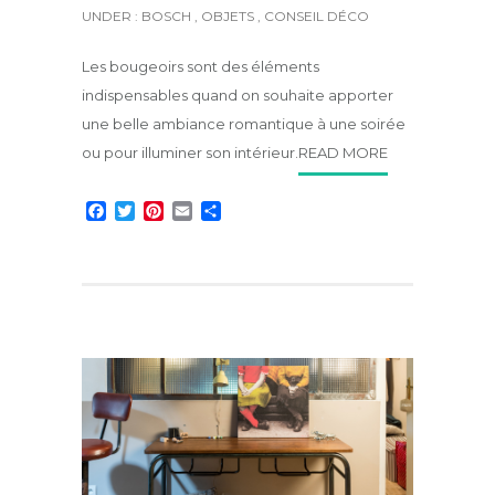
UNDER :
BOSCH
,
OBJETS
,
CONSEIL DÉCO
Les bougeoirs sont des éléments
indispensables quand on souhaite apporter
une belle ambiance romantique à une soirée
ou pour illuminer son intérieur.
READ MORE
F
T
P
E
P
a
w
i
m
a
c
i
n
a
r
e
t
t
i
t
b
t
e
l
a
o
e
r
g
o
r
e
e
k
s
r
t