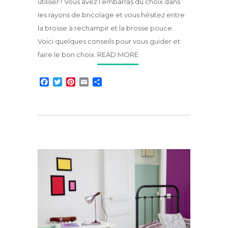
utiliser? Vous avez l’embarras du choix dans
les rayons de bricolage et vous hésitez entre
la brosse à rechampir et la brosse pouce.
Voici quelques conseils pour vous guider et
faire le bon choix.
READ MORE
F
T
P
E
P
a
w
i
m
a
c
i
n
a
r
e
t
t
i
t
b
t
e
l
a
o
e
r
g
o
r
e
e
k
s
r
t