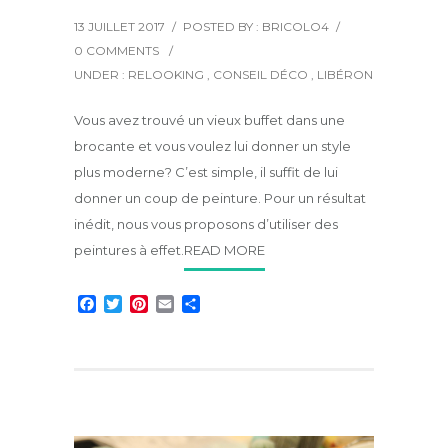
13 JUILLET 2017
/
POSTED BY : BRICOLO4
/
0 COMMENTS
/
UNDER :
RELOOKING
,
CONSEIL DÉCO
,
LIBÉRON
Vous avez trouvé un vieux buffet dans une
brocante et vous voulez lui donner un style
plus moderne? C’est simple, il suffit de lui
donner un coup de peinture. Pour un résultat
inédit, nous vous proposons d’utiliser des
peintures à effet.
READ MORE
F
T
P
E
P
a
w
i
m
a
c
i
n
a
r
e
t
t
i
t
b
t
e
l
a
o
e
r
g
o
r
e
e
k
s
r
t