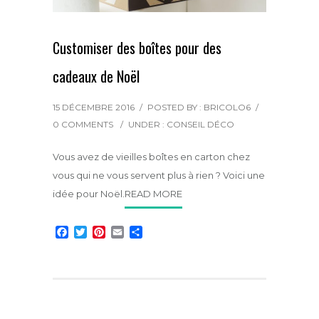
Customiser des boîtes pour des
cadeaux de Noël
15 DÉCEMBRE 2016
/
POSTED BY : BRICOLO6
/
0 COMMENTS
/
UNDER :
CONSEIL DÉCO
Vous avez de vieilles boîtes en carton chez
vous qui ne vous servent plus à rien ? Voici une
idée pour Noël.
READ MORE
F
T
P
E
P
a
w
i
m
a
c
i
n
a
r
e
t
t
i
t
b
t
e
l
a
o
e
r
g
o
r
e
e