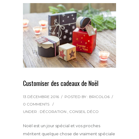
k
s
r
t
Customiser des cadeaux de Noël
13 DÉCEMBRE 2016
/
POSTED BY : BRICOLO6
/
0 COMMENTS
/
UNDER :
DÉCORATION
,
CONSEIL DÉCO
Noël est un jour spécial et vos proches
méritent quelque chose de vraiment spéciale