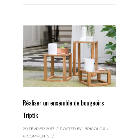
e
t
t
i
t
b
t
e
l
a
o
e
r
g
o
r
e
e
k
s
r
t
Réaliser un ensemble de bougeoirs
Triptik
20 FÉVRIER 2017
/
POSTED BY : BRICOLO6
/
0 COMMENTS
/