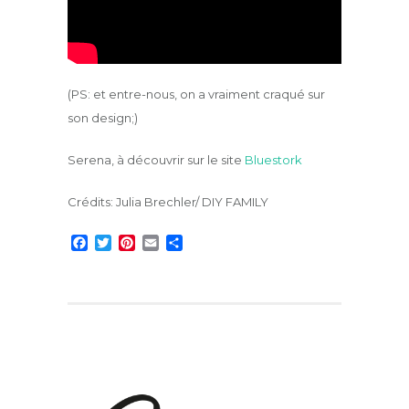
(PS: et entre-nous, on a vraiment craqué sur
son design;)
Serena, à découvrir sur le site
Bluestork
Crédits: Julia Brechler/ DIY FAMILY
F
T
P
E
P
a
w
i
m
a
c
i
n
a
r
e
t
t
i
t
b
t
e
l
a
o
e
r
g
o
r
e
e
k
s
r
t