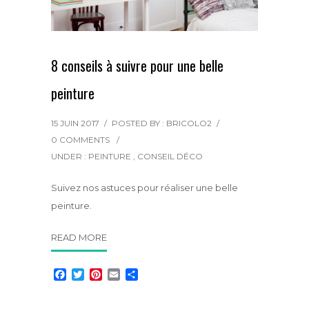
8 conseils à suivre pour une belle
peinture
15 JUIN 2017
/
POSTED BY : BRICOLO2
/
0 COMMENTS
/
UNDER :
PEINTURE
,
CONSEIL DÉCO
Suivez nos astuces pour réaliser une belle
peinture.
READ MORE
F
T
P
E
P
a
w
i
m
a
c
i
n
a
r