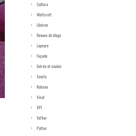
Cultura
Wolfcraft
Libéron
Revues de blogs
Lapeyre
Façade
Entrée et couloir
Somfy
Rubson
Vicat
VPI
Val'hor
Pattex