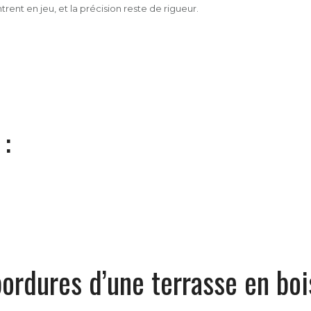
trent en jeu, et la précision reste de rigueur.
 :
ordures d’une terrasse en boi