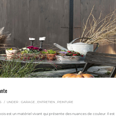
ante
S
/
UNDER :
GARAGE
,
ENTRETIEN
,
PEINTURE
is est un matériel vivant qui présente des nuances de couleur. Il est