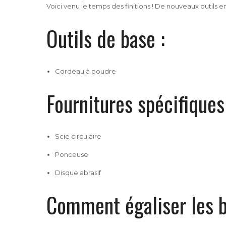
Voici venu le temps des finitions ! De nouveaux outils en
Outils de base :
Cordeau à poudre
Fournitures spécifiques
Scie circulaire
Ponceuse
Disque abrasif
Comment égaliser les b