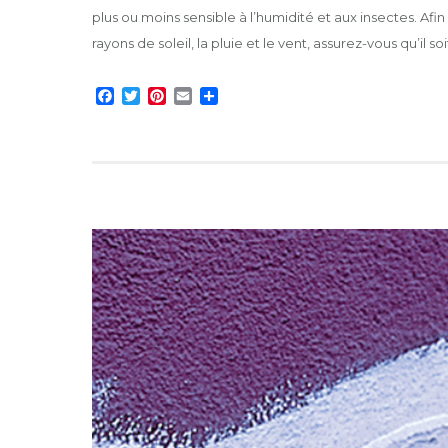
plus ou moins sensible à l’humidité et aux insectes. 
rayons de soleil, la pluie et le vent, assurez-vous qu’il soi
F
T
P
E
P
a
w
i
m
a
c
i
n
a
r
e
t
t
i
t
b
t
e
l
a
o
e
r
g
o
r
e
e
k
s
r
t