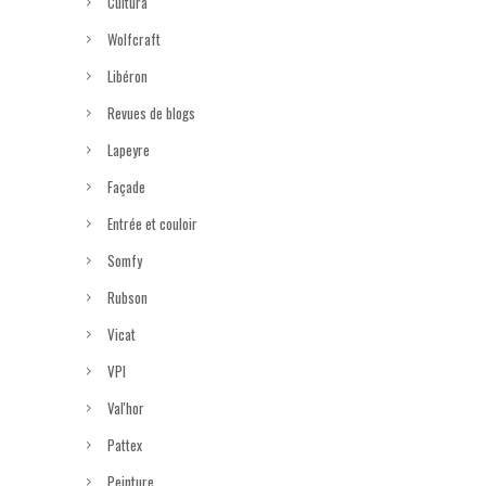
Cultura
Wolfcraft
Libéron
Revues de blogs
Lapeyre
Façade
Entrée et couloir
Somfy
Rubson
Vicat
VPI
Val'hor
Pattex
Peinture