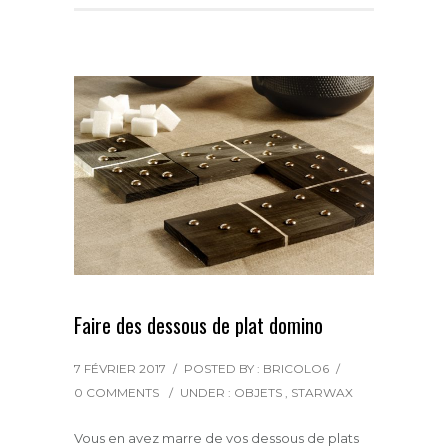
b
t
e
l
a
o
e
r
g
o
r
e
e
k
s
r
t
Faire des dessous de plat domino
7 FÉVRIER 2017
/
POSTED BY : BRICOLO6
/
0 COMMENTS
/
UNDER :
OBJETS
,
STARWAX
Vous en avez marre de vos dessous de plats