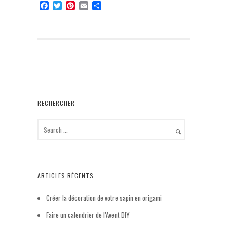
F
T
P
E
P
a
w
i
m
a
c
i
n
a
r
e
t
t
i
t
b
t
e
l
a
o
e
r
g
o
r
e
e
k
s
r
t
RECHERCHER
ARTICLES RÉCENTS
Créer la décoration de votre sapin en origami
Faire un calendrier de l’Avent DIY