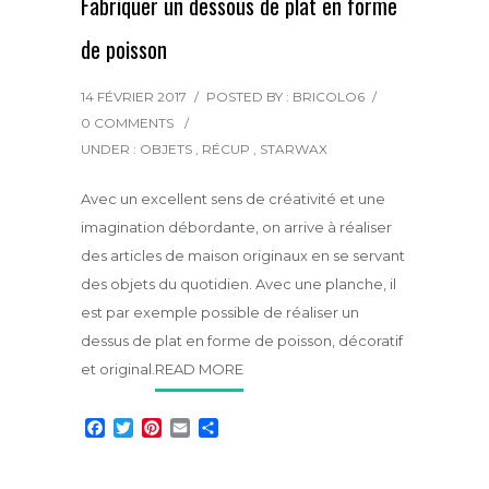
Fabriquer un dessous de plat en forme
de poisson
14 FÉVRIER 2017
/
POSTED BY : BRICOLO6
/
0 COMMENTS
/
UNDER :
OBJETS
,
RÉCUP
,
STARWAX
Avec un excellent sens de créativité et une
imagination débordante, on arrive à réaliser
des articles de maison originaux en se servant
des objets du quotidien. Avec une planche, il
est par exemple possible de réaliser un
dessus de plat en forme de poisson, décoratif
et original.
READ MORE
F
T
P
E
P
a
w
i
m
a
c
i
n
a
r
e
t
t
i
t