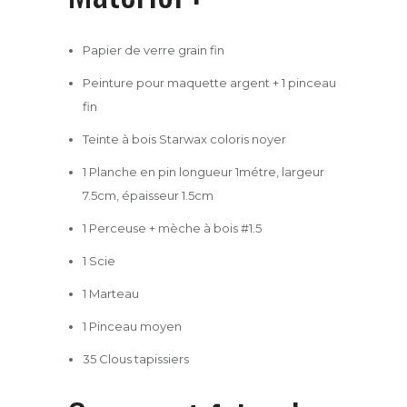
Papier de verre grain fin
Peinture pour maquette argent + 1 pinceau
fin
Teinte à bois Starwax coloris noyer
1 Planche en pin longueur 1métre, largeur
7.5cm, épaisseur 1.5cm
1 Perceuse + mèche à bois #1.5
1 Scie
1 Marteau
1 Pinceau moyen
35 Clous tapissiers