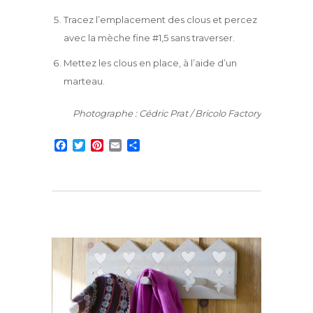
Tracez l’emplacement des clous et percez
avec la mèche fine #1,5 sans traverser.
Mettez les clous en place, à l’aide d’un
marteau.
Photographe : Cédric Prat / Bricolo Factory
F
T
P
E
P
a
w
i
m
a
c
i
n
a
r
e
t
t
i
t
b
t
e
l
a
o
e
r
g
o
r
e
e
k
s
r
t