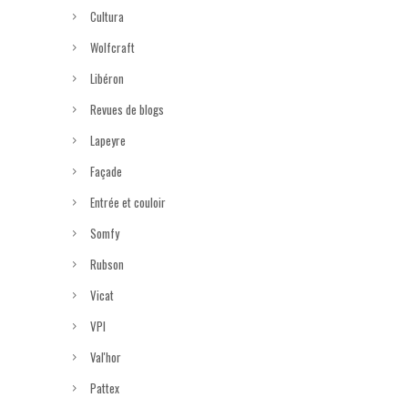
Cultura
Wolfcraft
Libéron
Revues de blogs
Lapeyre
Façade
Entrée et couloir
Somfy
Rubson
Vicat
VPI
Val'hor
Pattex