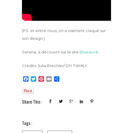
(PS: et entre-nous, on a vraiment craqué sur
son design;)
Serena, à découvrir sur le site
Bluestork
Crédits: Julia Brechler/ DIY FAMILY
F
T
P
E
P
a
w
i
m
a
c
i
n
a
r
e
t
t
i
t
b
t
e
l
a
Share This :
o
e
r
g
o
r
e
e
k
s
r
t
Tags :