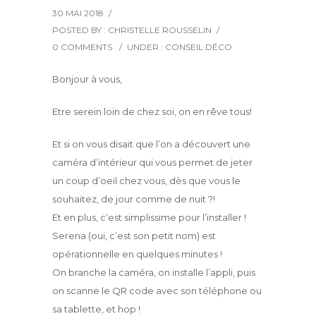
30 MAI 2018
/
POSTED BY : CHRISTELLE ROUSSELIN
/
0 COMMENTS
/
UNDER :
CONSEIL DÉCO
Bonjour à vous,
Etre serein loin de chez soi, on en rêve tous!
Et si on vous disait que l’on a découvert une
caméra d’intérieur qui vous permet de jeter
un coup d’oeil chez vous, dès que vous le
souhaitez, de jour comme de nuit ?!
Et en plus, c’est simplissime pour l’installer !
Serena (oui, c’est son petit nom) est
opérationnelle en quelques minutes !
On branche la caméra, on installe l’appli, puis
on scanne le QR code avec son téléphone ou
sa tablette, et hop !