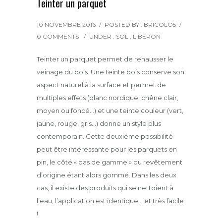
Teinter un parquet
10 NOVEMBRE 2016
/
POSTED BY : BRICOLO5
/
0 COMMENTS
/
UNDER :
SOL
,
LIBÉRON
Teinter un parquet permet de rehausser le
veinage du bois. Une teinte bois conserve son
aspect naturel à la surface et permet de
multiples effets (blanc nordique, chêne clair,
moyen ou foncé…) et une teinte couleur (vert,
jaune, rouge, gris…) donne un style plus
contemporain.
Cette deuxième possibilité
peut être intéressante pour les parquets en
pin, le côté « bas de gamme » du revêtement
d’origine étant alors gommé. Dans les deux
cas, il existe des produits qui se nettoient à
l’eau, l’application est identique… et très facile
!