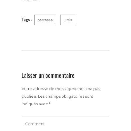
o
e
r
g
o
r
e
e
k
s
r
t
Tags :
terrasse
Bois
Laisser un commentaire
Votre adresse de messagerie ne sera pas
publiée.
Les champs obligatoires sont
indiqués avec
*