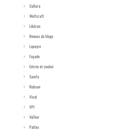
Cultura
Wolfcraft
Libéron
Revues de blogs
Lapeyre
Façade
Entrée et couloir
Somfy
Rubson
Vicat
VPI
Val'hor
Pattex