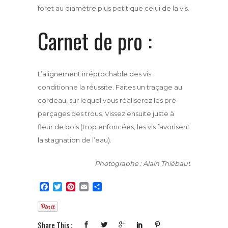
foret au diamètre plus petit que celui de la vis.
Carnet de pro :
L’alignement irréprochable des vis
conditionne la réussite. Faites un traçage au
cordeau, sur lequel vous réaliserez les pré-
perçages des trous. Vissez ensuite juste à
fleur de bois (trop enfoncées, les vis favorisent
la stagnation de l’eau).
Photographe : Alain Thiébaut
F
T
P
E
P
a
w
i
m
a
c
i
n
a
r
e
t
t
i
t
b
t
e
l
a
Share This :