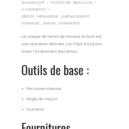
29 MARS 2017
/
POSTED BY : BRICOLO6
/
0 COMMENTS
/
UNDER :
MENUISERIE
,
AMÉNAGEMENT
,
TERRASSE
,
JARDIN
,
CHARPENTE
Le vissage de lames de terrasse en bois est
une opération délicate, car il faut à tout prix
éviter l’éclatement des lames.
Outils de base :
Perceuse-visseuse
Règle de maçon
Tournevis
Fournitures